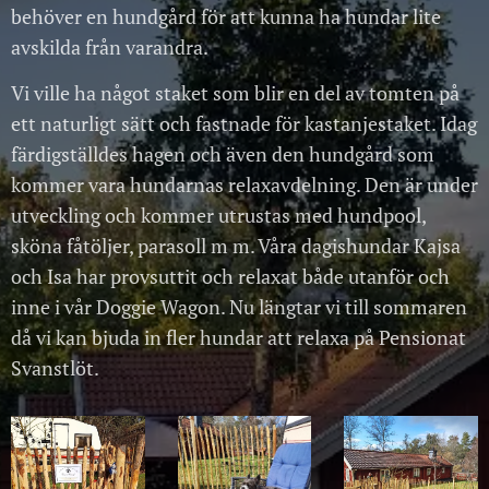
behöver en hundgård för att kunna ha hundar lite
avskilda från varandra.
Vi ville ha något staket som blir en del av tomten på
ett naturligt sätt och fastnade för kastanjestaket. Idag
färdigställdes hagen och även den hundgård som
kommer vara hundarnas relaxavdelning. Den är under
utveckling och kommer utrustas med hundpool,
sköna fåtöljer, parasoll m m. Våra dagishundar Kajsa
och Isa har provsuttit och relaxat både utanför och
inne i vår Doggie Wagon. Nu längtar vi till sommaren
då vi kan bjuda in fler hundar att relaxa på Pensionat
Svanstlöt.