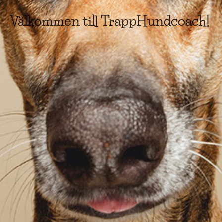
Välkommen till TrappHundcoach!