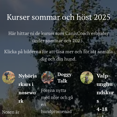
Kurser sommar och höst 2025
Här hittar ni de kurser som CanisCoach erbjuder
under sommar och 2025.
Klicka på bilderna för att läsa mer och för att anmäla
dig och din hund.
Doggy
Valp-
Nybörja
Talk
unghu
rkurs i
Förena nytta
ndskur
nosewo
med nöje och gå
s
rk
en
4-18
hundpromenad
Nosen är