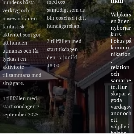
mån
med oss
hundens bästa
samtidigt som du
verktyg och
Valpkurs
blir coachad i ditt
nosework är en
en är en
hundägarskap.
fantastisk
nybörjar
kurs.
aktivitet som gör
Fokus på
3 tillfällen med
att hunden
kommu
start tisdagen
utmanas och får
nikation
den 17 juni kl
lyckas i en
,
18.00
aktivitete
relation
och
tillsammans med
samarbe
sin ägare.
te. Hur
skapar vi
4 tillfällen med
goda
start söndagen 7
vardagsv
anor och
september 2025
ett
valpliv i
balans.