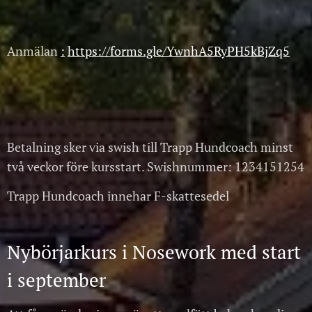
Anmälan
:
https://forms.gle/YwnhA5RyPH5kBjZq5
Betalning sker via swish till Trapp Hundcoach minst
två veckor före kursstart. Swishnummer: 1234151254
Trapp Hundcoach innehar F-skattesedel
Nybörjarkurs i Nosework med start
i september