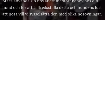
Att få använda sin nos är ett medfött behov hos din
hund och för att tillfredsställa detta och hundens lust
att nosa vill vi sysselsätta den med olika nosövningar.
Hundar som får använda nosen på ett kreativt sätt
mår bra fysiskt och mentalt. Det stärker även
relationen mellan dig och din hund, som blir lugn och
nöjd efter arbetet.
Nu har du chansen att få lära dig grunderna i
nosework - en aktivitet som handlar om att lära
hunden att urskilja specifika dofter i olika moment
och miljöer