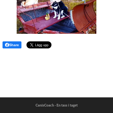
Share
CanisCoach - En tass i taget